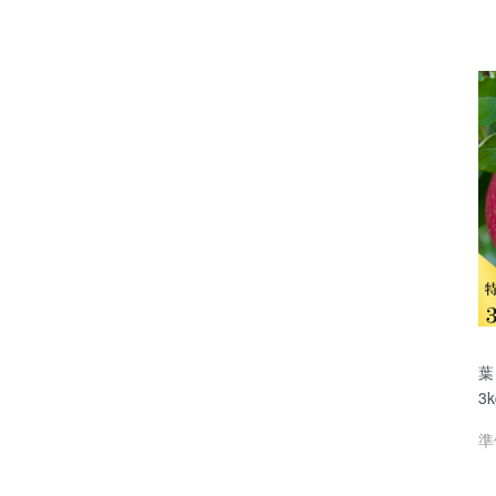
葉
3
準