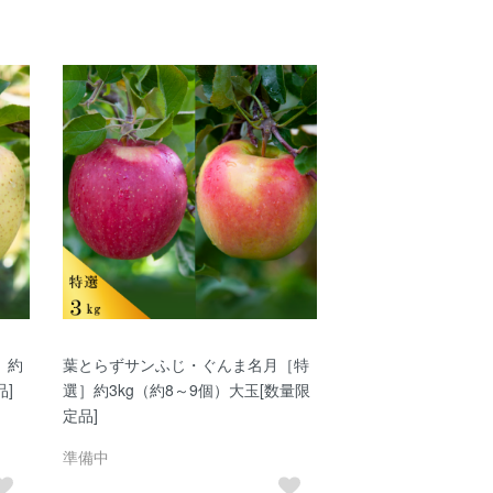
］約
葉とらずサンふじ・ぐんま名月［特
品]
選］約3kg（約8～9個）大玉[数量限
定品]
準備中