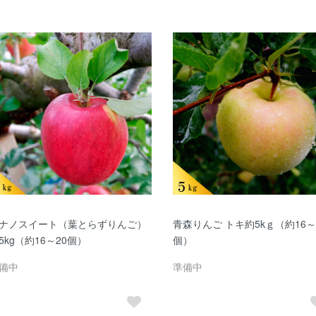
ナノスイート（葉とらずりんご）
青森りんご トキ約5kｇ（約16～
5kg（約16～20個）
個）
備中
準備中