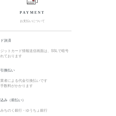
PAYMENT
お支払いについて
ード決済
ジットカード情報送信画面は、SSLで暗号
されております
金引換払い
送業者による代金引換払いです
途手数料がかかります
振込み（前払い）
森みちのく銀行・ゆうちょ銀行