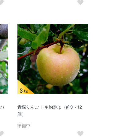
ご）
青森りんご トキ約3kｇ（約9～12
個）
準備中