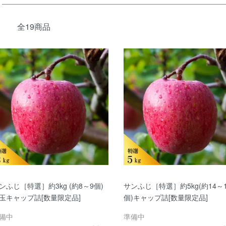
全19商品
ンふじ［特選］約3kg (約8～9個)
サンふじ［特選］約5kg(約14～1
玉キャップ詰[数量限定品]
個)キャップ詰[数量限定品]
備中
準備中