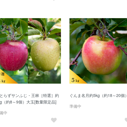
とらずサンふじ・王林［特選］約
ぐんま名月約5kg（約18～20個
kg（約8～9個）大玉[数量限定品]
準備中
備中