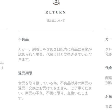
RETURN
返品について
カ
不良品
クレ
万が一、到着日を含め２日以内に商品に異常が
化
認められた場合、代替え品と交換させていただ
きます。
のみ
なり
代
返品期限
配
別
食品を取り扱っている為、不良品以外の商品の
返品・交換はお受けできません。ご了承くださ
い。商品の不良、不備に限り、交換いたしま
お
す。
青