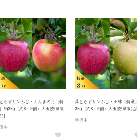
とらずサンふじ・ぐんま名月［特
葉とらずサンふじ・王林［特選
］約3kg（約8～9個）大玉[数量限
3kg（約8～9個）大玉[数量限定
品]
準備中
備中