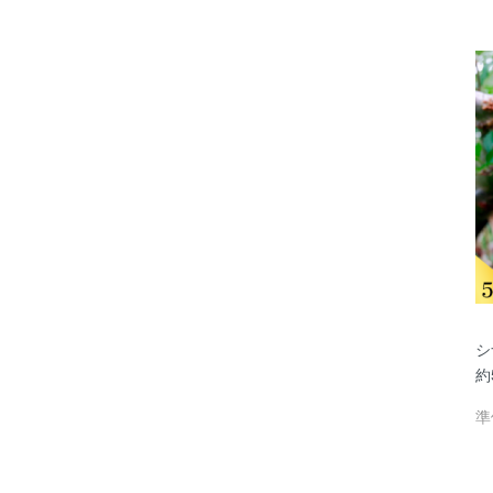
シ
約
準