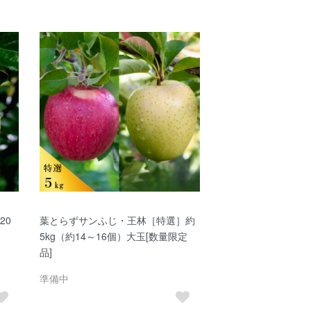
20
葉とらずサンふじ・王林［特選］約
5kg（約14～16個）大玉[数量限定
品]
準備中