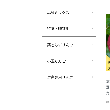
品種ミックス
特選・贈答用
葉とらずりんご
小玉りんご
ご家庭用りんご
葉
選
定
準