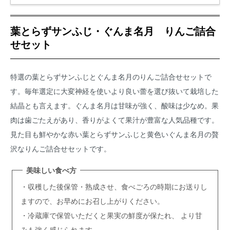
葉とらずサンふじ・ぐんま名月 りんご詰合
せセット
特選の葉とらずサンふじとぐんま名月のりんご詰合せセットで
す。毎年選定に大変神経を使いより良い蕾を選び抜いて栽培した
結晶とも言えます。ぐんま名月は甘味が強く、酸味は少なめ。果
肉は歯ごたえがあり、香りがよくて果汁が豊富な人気品種です。
見た目も鮮やかな赤い葉とらずサンふじと黄色いぐんま名月の贅
沢なりんご詰合せセットです。
美味しい食べ方
・収穫した後保管・熟成させ、食べごろの時期にお送りし
ますので、お早めにお召し上がりください。
・冷蔵庫で保管いただくと果実の鮮度が保たれ、 より甘
みも強く感じられます。