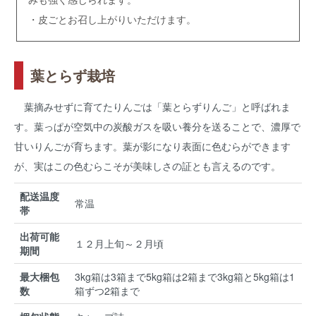
・皮ごとお召し上がりいただけます。
葉とらず栽培
葉摘みせずに育てたりんごは「葉とらずりんご」と呼ばれま
す。葉っぱが空気中の炭酸ガスを吸い養分を送ることで、濃厚で
甘いりんごが育ちます。葉が影になり表面に色むらができます
が、実はこの色むらこそが美味しさの証とも言えるのです。
配送温度
常温
帯
出荷可能
１２月上旬～２月頃
期間
最大梱包
3kg箱は3箱まで5kg箱は2箱まで3kg箱と5kg箱は1
数
箱ずつ2箱まで