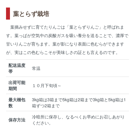
葉とらず栽培
葉摘みせずに育てたりんごは「葉とらずりんご」と呼ばれま
す。葉っぱが空気中の炭酸ガスを吸い養分を送ることで、濃厚で
甘いりんごが育ちます。葉が影になり表面に色むらができます
が、実はこの色むらこそが美味しさの証とも言えるのです。
配送温度
常温
帯
出荷可能
１０月下旬頃～
期間
最大梱包
3kg箱は3箱まで5kg箱は2箱まで3kg箱と5kg箱は1
数
箱ずつ2箱まで
冷暗所に保存し、なるべくお早めにお召しあがり
保存方法
ください。