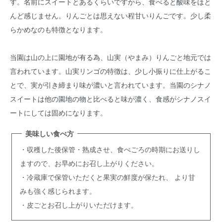
す。名前にスイートとあるくらいですから、食べると酸味をほと
んど感じません。りんごとは思えない程甘いりんごです。少し柔
らかめなのも特徴となります。
当園は山の上に園地が有る為、山実（やまみ）りんごと地元では
言われています。山実リンゴの特徴は、少し小振りに仕上がるこ
とで、実が引き締まり味が濃いと言われています。当園のシナノ
スイートは他の園地の物と比べると味が濃く、食感がシナノスイ
ートにしては固めになります。
美味しい食べ方
・収穫した後保管・熟成させ、食べごろの時期にお送りし
ますので、お早めにお召し上がりください。
・冷蔵庫で保管いただくと果実の鮮度が保たれ、 より甘
みも強く感じられます。
・皮ごとお召し上がりいただけます。