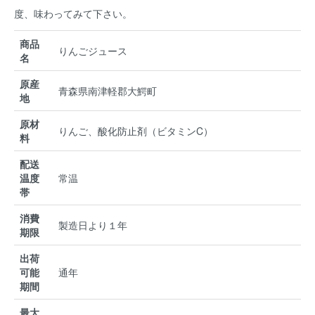
度、味わってみて下さい。
商品
りんごジュース
名
原産
青森県南津軽郡大鰐町
地
原材
りんご、酸化防止剤（ビタミンC）
料
配送
温度
常温
帯
消費
製造日より１年
期限
出荷
可能
通年
期間
最大